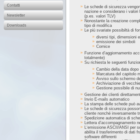
Contatti
Le schede di sicurezza vengon
nazione e considerano i valori li
Newsletter
(p.es. valori TLV)
Nonostante la creazione compl
Downloads
tipo di modifica
Le più svariate possibiltà di f
diversi tipi, dimensioni e
emissione dei simboli
Cornice
Funzione d’aggiornamento acces
totalmente)
Su richiesta le seguenti funzi
Cambio della data dopo 
Marcatura del capitolo m
Avviso sullo schermo de
Archiviazione di vecchie 
Gestione possibile di nu
Gestione dei clienti direttamen
Invio E-mails automatico
La stampa delle schede può avve
Le schede di sicurezza posson
cliente nonché inversamente tra
Spedizione automatica di schede
Lettera d’accompagnamento nell
L‘emissione ASCII/ANSI per sch
abilita il trasferimento di dati 
software differenti