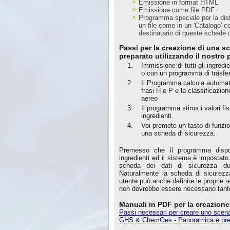
Emissione in format HTML
Emissione come file PDF
Programma speciale per la dist
un file come in un 'Catalogo' co
destinatario di queste schede 
Passi per la creazione di una sc
preparato utilizzando il nost
1.
Immissione di tutti gli ingre
o con un programma di trasfe
2.
Il Programma calcola automati
frasi H e P e la classificazion
aereo
3.
Il programma stima i valori fisi
ingredienti.
4.
Voi premete un tasto di funzi
una scheda di sicurezza.
Premesso che il programma dispo
ingredienti ed il sistema è impostato
scheda dei dati di sicurezza du
Naturalmente la scheda di sicurezz
utente può anche definire le proprie re
non dovrebbe essere necessario tante
Manuali in PDF per la creazione
Passi necessari per creare uno scena
GHS & ChemGes - Panoramica e brev