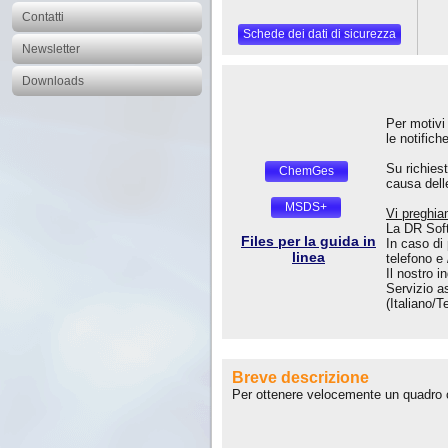
Contatti
Schede dei dati di sicurezza
Newsletter
Downloads
Per motivi 
le notifich
Su richies
ChemGes
causa delle
MSDS+
Vi preghia
La DR Soft
Files per la guida in
In caso di
linea
telefono e 
Il nostro i
Servizio a
(Italiano/
Breve descrizione
Per ottenere velocemente un quadro 